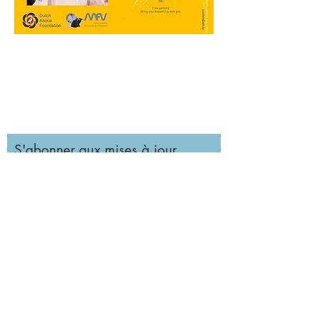
S'abonner aux mises à jour
S'abonner
+33 6 52 60 26 66
michelinetissier@yahoo.fr
83480 Puget-sur-Argens, France