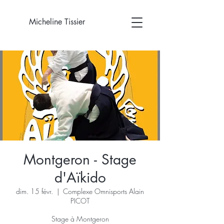
Micheline Tissier
Montgeron - Stage
d'Aïkido
dim. 15 févr.
  |  
Complexe Omnisports Alain
PICOT
Stage à Montgeron