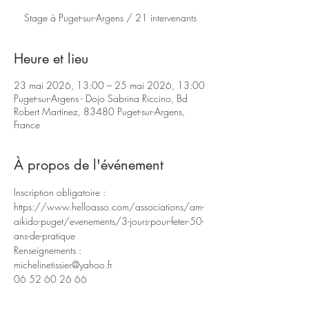
Stage à Puget-sur-Argens / 21 intervenants
Heure et lieu
23 mai 2026, 13:00 – 25 mai 2026, 13:00
Puget-sur-Argens - Dojo Sabrina Riccino, Bd
Robert Martinez, 83480 Puget-sur-Argens,
France
À propos de l'événement
Inscription obligatoire : 
https://www.helloasso.com/associations/am-
aikido-puget/evenements/3-jours-pour-feter-50-
ans-de-pratique
Renseignements : 
michelinetissier@yahoo.fr
06 52 60 26 66